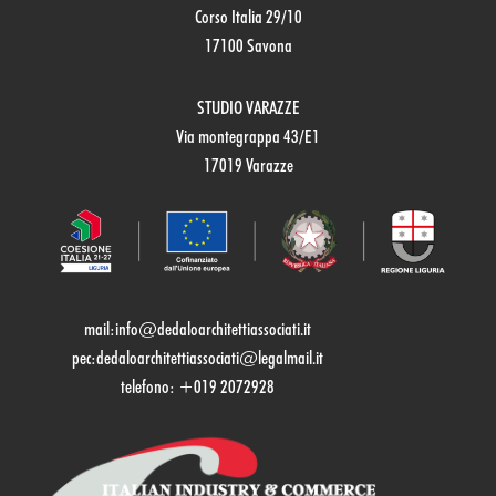
Corso Italia 29/10
17100 Savona
STUDIO VARAZZE
Via montegrappa 43/E1
17019 Varazze
mail:
info@dedaloarchitettiassociati.it
pec:dedaloarchitettiassociati@legalmail.it
telefono: +019 2072928