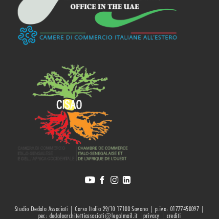
Studio Dedalo Associati | Corso Italia 29/10 17100 Savona | p.iva: 01777450097 |
pec: dedaloarchitettiassociati@legalmail.it |privacy |
crediti