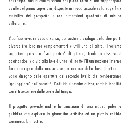
nel tempo. Alle bucature seriali del piano terra si contrappongono
quelle del piano superiore, disposte in modo casuale sulla superficie
metallica del prospetto e con dimensioni quadrate di misura
differente.
L’edificio vive, in questo senso, del costante dialogo delle due parti
diverse tra loro ma complementari e utili una all’altra. Il volume
superiore prova a “scomparire” di giorno, tende a dissolversi
adattandosi via via alla luce diurna; di notte l’illuminazione interna
farà emergere dalla massa scura e confusa della base il nitido e
vario disegno delle aperture del secondo livello che sembreranno
“galleggiare” nell’oscurità. L’edificio si smaterializza, cambia identità
con il trascorrere delle ore e del tempo.
Il progetto prevede inoltre la creazione di una nuova palestra
pubblica che ospiterà la ginnastica artistica ed un piccolo edificio
commerciale in vetro.