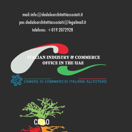
mail:
info@dedaloarchitettiassociati.it
pec:dedaloarchitettiassociati@legalmail.it
telefono: +019 2072928