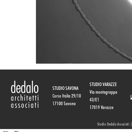
STUDIO VARAZZE
STUDIO SAVONA
Via montegrappa
Corso Italia 29/10
43/E1
17100 Savona
17019 Varazze
Studio Dedalo Associati 