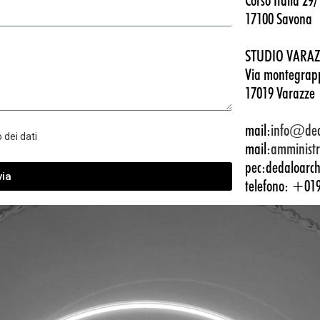
Corso Italia 29/
17100 Savona
STUDIO VARAZ
Via montegrap
17019 Varazze
mail:
info@dedal
 dei dati
mail:
amministr
pec:dedaloarchi
via
telefono: +01