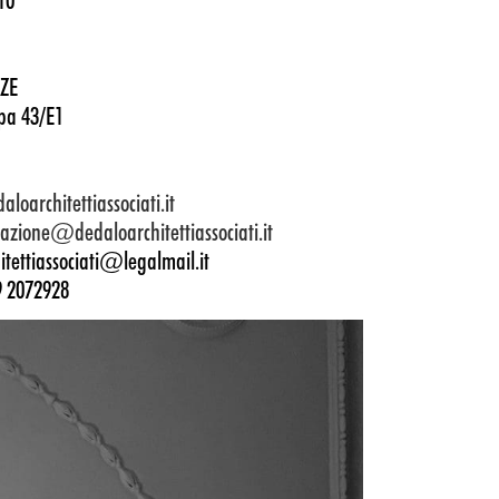
10
ZE
pa 43/E1
oarchitettiassociati.it
azione@dedaloarchitettiassociati.it
tettiassociati@legalmail.it
9 2072928