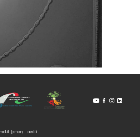
.it
lmail.it |privacy |
crediti