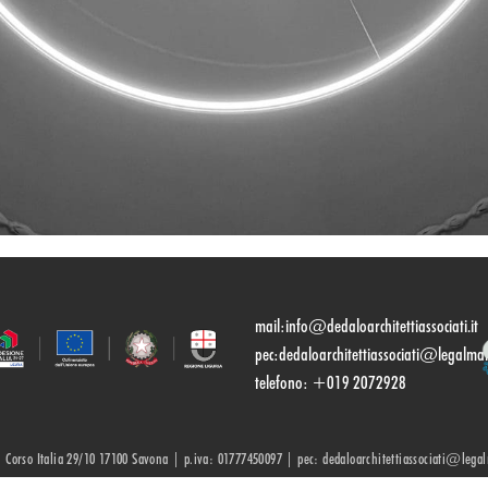
mail:
info@dedaloarchitettiassociati.it
pec:dedaloarchitettiassociati@legalmail
telefono: +019 2072928
| Corso Italia 29/10 17100 Savona | p.iva: 01777450097 | pec: dedaloarchitettiassociati@lega