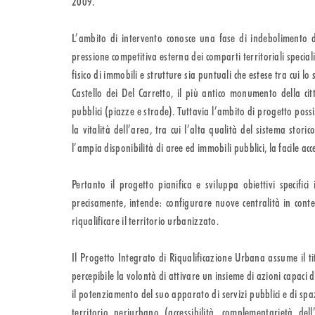
2009.
L’ambito di intervento conosce una fase di indebolimento d
pressione competitiva esterna dei comparti territoriali specia
fisico di immobili e strutture sia puntuali che estese tra cui l
Castello dei Del Carretto, il più antico monumento della citt
pubblici (piazze e strade). Tuttavia l’ambito di progetto pos
la vitalità dell’area, tra cui l’alta qualità del sistema storic
l’ampia disponibilità di aree ed immobili pubblici, la facile acc
Pertanto il progetto pianifica e sviluppa obiettivi specifici
precisamente, intende: configurare nuove centralità in conte
riqualificare il territorio urbanizzato.
Il Progetto Integrato di Riqualificazione Urbana assume il t
percepibile la volontà di attivare un insieme di azioni capaci di
il potenziamento del suo apparato di servizi pubblici e di spaz
territorio periurbano (accessibilità, complementarietà dell’