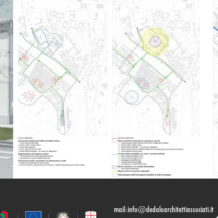
mail:
info@dedaloarchitettiassociati.it