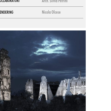
Arch. Silvia Petrini
OLLABORATORI
Nicola Olcese
ENDERING