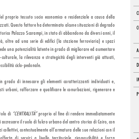
C
el proprio tessuto socio economico e residenziale a causa della
lizzati. Questo fattore ha determinato alcune situazioni di degrado
C
o storico Palazzo Scarampi, in stato di abbandono da diversi anni, il
à, oltre ad una serie di edifici (la stazione ferroviaria) e spazi
siede una potenzialità latente in grado di migliorare ed aumentare
A
o-culturale, la rilevanza e strategicità degli interventi già attuati,
essibilità ciclo-pedonale.
D
I
 in grado di innescare gli elementi caratterizzanti individuati e,
sti urbani, rafforzare e qualificare le conurbazioni, rigenerare e
P
itolo di
“CENTRALITÀ”
proprio al fine di rendere immediatamente
 accrescere il ruolo di fulcro urbano del centro storico di Cairo, con
i collettivi, contestualmente all’armatura delle sue relazioni con il
offerta di servizi a livello territoriale, riconoscibilità e forza