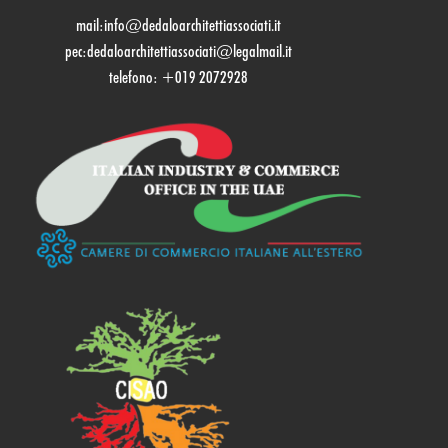
mail:
info@dedaloarchitettiassociati.it
pec:dedaloarchitettiassociati@legalmail.it
telefono: +019 2072928