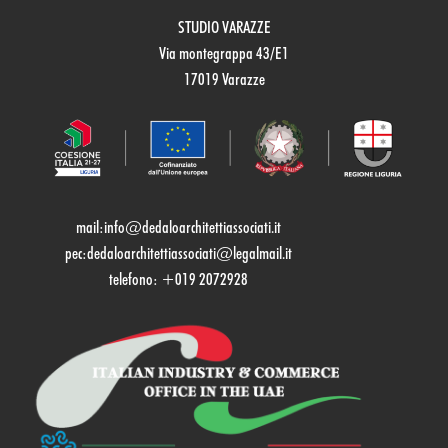
STUDIO VARAZZE
Via montegrappa 43/E1
17019 Varazze
mail:
info@dedaloarchitettiassociati.it
pec:dedaloarchitettiassociati@legalmail.it
telefono: +019 2072928