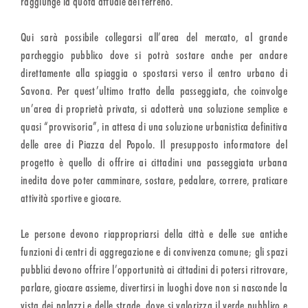
raggiunge la quota attuale del terreno.
Qui sarà possibile collegarsi all’area del mercato, al grande
parcheggio pubblico dove si potrà sostare anche per andare
direttamente alla spiaggia o spostarsi verso il centro urbano di
Savona. Per quest’ultimo tratto della passeggiata, che coinvolge
un’area di proprietà privata, si adotterà una soluzione semplice e
quasi “provvisoria”, in attesa di una soluzione urbanistica definitiva
delle aree di Piazza del Popolo. Il presupposto informatore del
progetto è quello di offrire ai cittadini una passeggiata urbana
inedita dove poter camminare, sostare, pedalare, correre, praticare
attività sportive e giocare.
Le persone devono riappropriarsi della città e delle sue antiche
funzioni di centri di aggregazione e di convivenza comune; gli spazi
pubblici devono offrire l’opportunità ai cittadini di potersi ritrovare,
parlare, giocare assieme, divertirsi in luoghi dove non si nasconde la
vista dei palazzi e delle strade, dove si valorizza il verde pubblico e