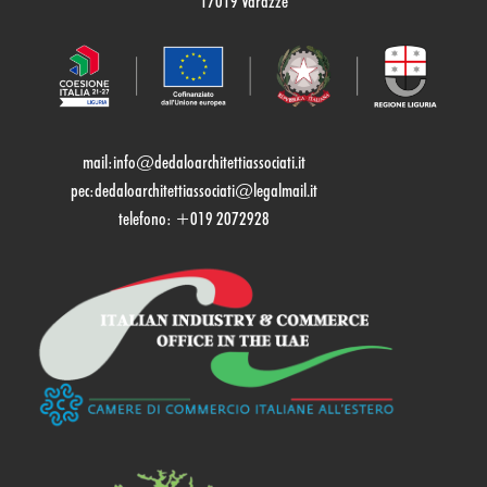
17019 Varazze
mail:
info@dedaloarchitettiassociati.it
pec:dedaloarchitettiassociati@legalmail.it
telefono: +019 2072928