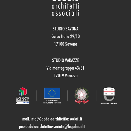
STUDIO SAVONA
Corso Italia 29/10
17100 Savona
STUDIO VARAZZE
Via montegrappa 43/E1
17019 Varazze
mail:
info@dedaloarchitettiassociati.it
pec:dedaloarchitettiassociati@legalmail.it