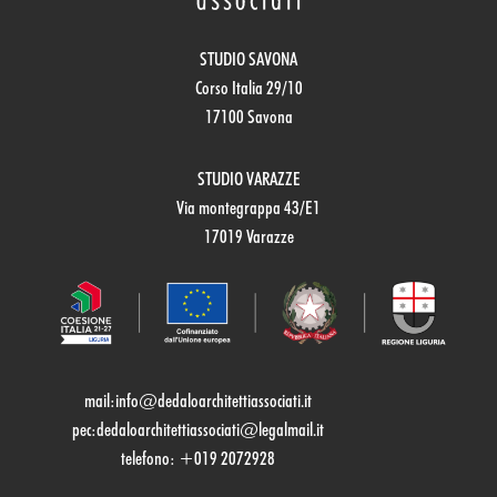
STUDIO SAVONA
Corso Italia 29/10
17100 Savona
STUDIO VARAZZE
Via montegrappa 43/E1
17019 Varazze
mail:
info@dedaloarchitettiassociati.it
pec:dedaloarchitettiassociati@legalmail.it
telefono: +019 2072928