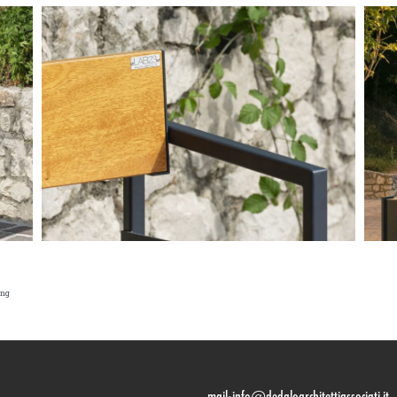
ing
mail:
info@dedaloarchitettiassociati.it